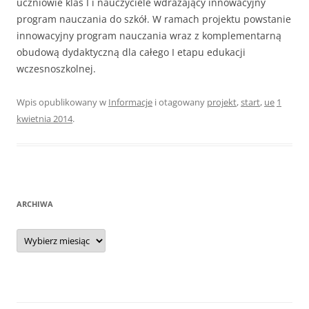
uczniowie klas I i nauczyciele wdrażający innowacyjny
program nauczania do szkół. W ramach projektu powstanie
innowacyjny program nauczania wraz z komplementarną
obudową dydaktyczną dla całego I etapu edukacji
wczesnoszkolnej.
Wpis opublikowany w
Informacje
i otagowany
projekt
,
start
,
ue
1
kwietnia 2014
.
ARCHIWA
Archiwa