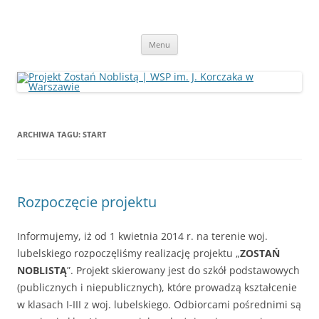
Przeskocz
do
Projekt Zostań Noblistą | WSP im. J.
treści
Strona projektu Zostań Noblistą prowadzony przez Wyższa Szkołę
Pedagogiczną im. J. Korczaka w Warszawie
Korczaka w Warszawie
Menu
ARCHIWA TAGU:
START
Rozpoczęcie projektu
Informujemy, iż od 1 kwietnia 2014 r. na terenie woj.
lubelskiego rozpoczęliśmy realizację projektu „
ZOSTAŃ
NOBLISTĄ
”. Projekt skierowany jest do szkół podstawowych
(publicznych i niepublicznych), które prowadzą kształcenie
w klasach I-III z woj. lubelskiego. Odbiorcami pośrednimi są